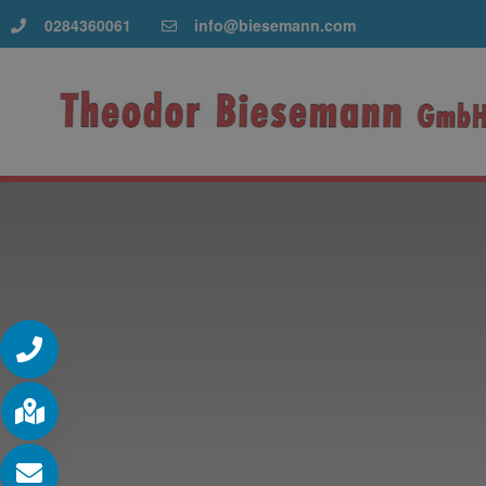
0284360061
info@biesemann.com