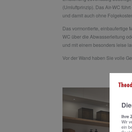
(Umluftprinzip). Das Air-WC führ
und damit auch ohne Folgekosten
Das vormontierte, einbaufertige M
WC über die Abwasserleitung oder
und mit einem besonders leise lau
Vor der Wand haben Sie volle Ges
Die
Ihre 
Wir v
ein b