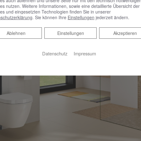
es auch ablehnen und unsere Seite nur mit den technisch notwendige
es nutzen. Weitere Informationen, sowie eine detaillierte Übersicht der
es und eingesetzten Technologien finden Sie in unserer
schutzerklärung
. Sie können Ihre
Einstellungen
jederzeit ändern.
Ablehnen
Ablehnen
Einstellungen
Akzeptieren
Datenschutz
Impressum