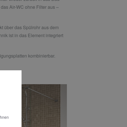
 das Air-WC ohne Filter aus –
rekt über das Spülrohr aus dem
k ist in das Element integriert
igungsplatten kombinierbar.
Ihnen