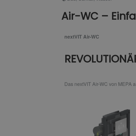
Air-WC – Einf
nextVIT Air-WC
REVOLUTIONÄ
Das nextVIT Air-WC von MEPA arb