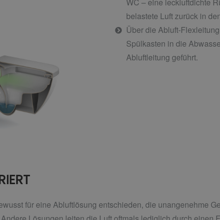
WC – eine leckluftdichte 
belastete Luft zurück in d
Über die Abluft-Flexleitung
Spülkasten in die Abwasser
Abluftleitung geführt.
RIERT
wusst für eine Abluftlösung entschieden, die unangenehme Ger
 Andere Lösungen leiten die Luft oftmals lediglich durch einen F