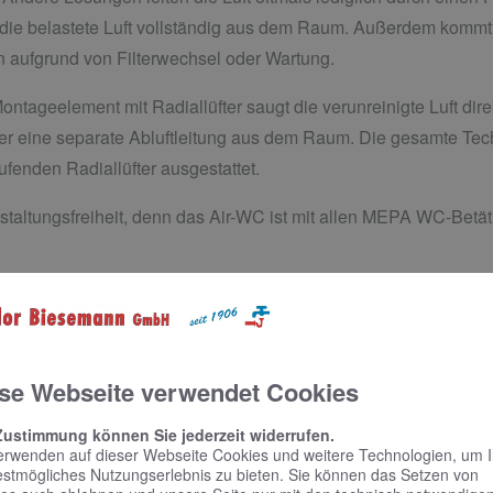
t die belastete Luft vollständig aus dem Raum. Außerdem kommt
 aufgrund von Filterwechsel oder Wartung.
ontageelement mit Radiallüfter saugt die verunreinigte Luft di
 eine separate Abluftleitung aus dem Raum. Die gesamte Techni
fenden Radiallüfter ausgestattet.
taltungsfreiheit, denn das Air-WC ist mit allen MEPA WC-Betät
se Webseite verwendet Cookies
Zustimmung können Sie jederzeit widerrufen.
erwenden auf dieser Webseite Cookies und weitere Technologien, um 
estmögliches Nutzungserlebnis zu bieten. Sie können das Setzen von