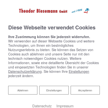
Diese Webseite verwendet Cookies
Ihre Zustimmung können Sie jederzeit widerrufen.
Startseite
»
Bad
»
Badinspiration & Musterbäder
»
Komfort-Bad 15,9
Wir verwenden auf dieser Webseite Cookies und weitere
㎡
Technologien, um Ihnen ein bestmögliches
Nutzungserlebnis zu bieten. Sie können das Setzen von
Cookies auch ablehnen und unsere Seite nur mit den
technisch notwendigen Cookies nutzen. Weitere
Komfort-Bad 15,9 ㎡
Informationen, sowie eine detaillierte Übersicht der Cookies
und eingesetzten Technologien finden Sie in unserer
Datenschutzerklärung
. Sie können Ihre
Einstellungen
jederzeit ändern.
Ablehnen
Ablehnen
Einstellungen
Akzeptieren
Datenschutz
Impressum