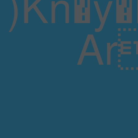
)Kn�
Ar