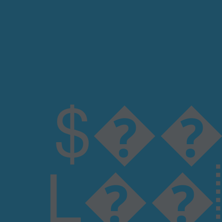
$��
L��