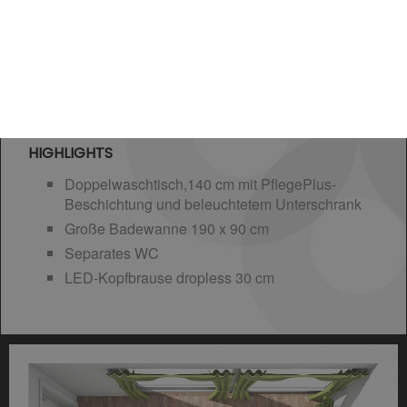
HIGHLIGHTS
Doppelwaschtisch,140 cm mit PflegePlus-
Beschichtung und beleuchtetem Unterschrank
Große Badewanne 190 x 90 cm
Separates WC
LED-Kopfbrause dropless 30 cm