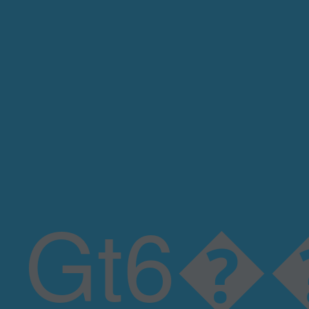
Gt6���"