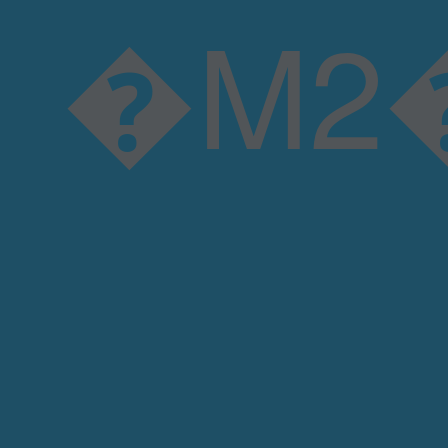
�M2��