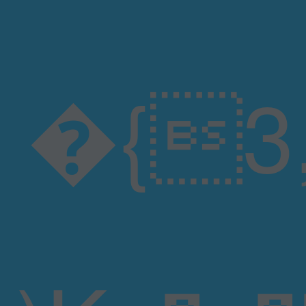
�{3,��5����X