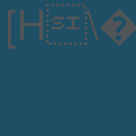
[H\�����0