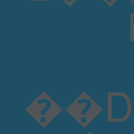
��D r