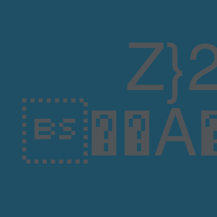
Z}2�i�`d~
��A���2�Ѝ��V\�TycM��a�S