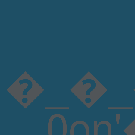
�_�_
0on